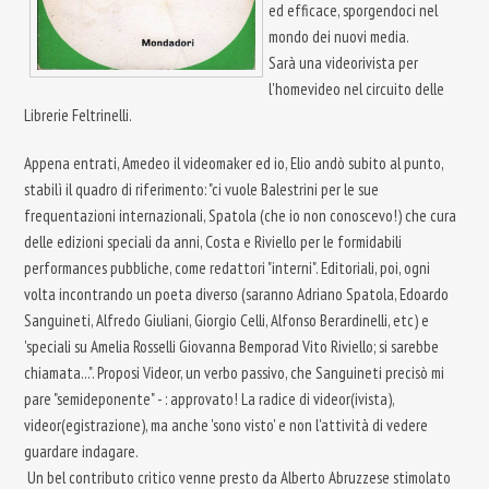
ed efficace, sporgendoci nel
mondo dei nuovi media.
Sarà una videorivista per
l'homevideo nel circuito delle
Librerie Feltrinelli.
Appena entrati, Amedeo il videomaker ed io, Elio andò subito al punto,
stabilì il quadro di riferimento: "ci vuole Balestrini per le sue
frequentazioni internazionali, Spatola (che io non conoscevo!) che cura
delle edizioni speciali da anni, Costa e Riviello per le formidabili
performances pubbliche, come redattori "interni". Editoriali, poi, ogni
volta incontrando un poeta diverso (saranno Adriano Spatola, Edoardo
Sanguineti, Alfredo Giuliani, Giorgio Celli, Alfonso Berardinelli, etc) e
'speciali su Amelia Rosselli Giovanna Bemporad Vito Riviello; si sarebbe
chiamata...". Proposi Videor, un verbo passivo, che Sanguineti precisò mi
pare "semideponente" - : approvato! La radice di videor(ivista),
videor(egistrazione), ma anche 'sono visto' e non l'attività di vedere
guardare indagare.
Un bel contributo critico venne presto da Alberto Abruzzese stimolato