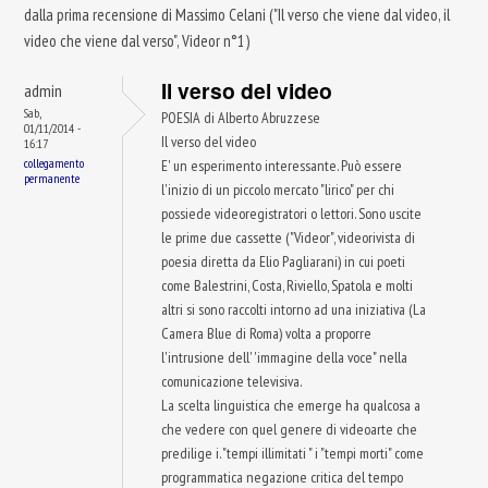
dalla prima recensione di Massimo Celani ("Il verso che viene dal video, il
video che viene dal verso", Videor n°1)
Il verso del video
admin
Sab,
POESIA di Alberto Abruzzese
01/11/2014 -
Il verso del video
16:17
collegamento
E' un esperimento interessante. Può essere
permanente
l'inizio di un piccolo mercato "lirico" per chi
possiede videoregistratori o lettori. Sono uscite
le prime due cassette ("Videor", videorivista di
poesia diretta da Elio Pagliarani) in cui poeti
come Balestrini, Costa, Riviello, Spatola e molti
altri si sono raccolti intorno ad una iniziativa (La
Camera Blue di Roma) volta a proporre
l'intrusione dell' 'immagine della voce" nella
comunicazione televisiva.
La scelta linguistica che emerge ha qualcosa a
che vedere con quel genere di videoarte che
predilige i. "tempi illimitati " i "tempi morti" come
programmatica negazione critica del tempo