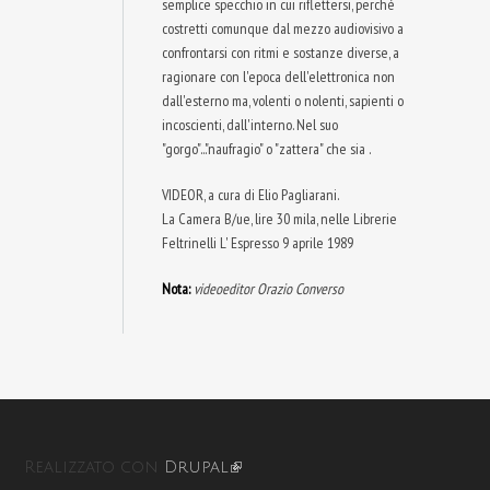
semplice specchio in cui riflettersi, perché
costretti comunque dal mezzo audiovisivo a
confrontarsi con ritmi e sostanze diverse, a
ragionare con l'epoca dell'elettronica non
dall'esterno ma, volenti o nolenti, sapienti o
incoscienti, dall'interno. Nel suo
"gorgo"..."naufragio" o "zattera" che sia .
VIDEOR, a cura di Elio Pagliarani.
La Camera B/ue, lire 30 mila, nelle Librerie
Feltrinelli L' Espresso 9 aprile 1989
Nota:
videoeditor Orazio Converso
Realizzato con
Drupal
(link is external)