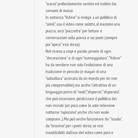
"scarso" profondamente sentito ed esibito dai
consumi di massa.
In sostanza "Videor" si rivolge a un pubblico di
"simili", usa il video come salotto, al massimo una
piazza; anzi "piazzetta" per letture e
conversazioni sulla poesia e sui poeti (sempre
più "opera" essi stessi).
Nel ricorso a corpi e parole, private di ogni
"decorazione" e di ogni "sceneggiatura", "Videor"
ha da vendere non solo l'esibizione di una
tradizione in pericolo (e magari di una
"subcultura" accecata da un mondo per lei non
più comprensibile), ma anche l'attrattiva di un
linguaggio pieno di "vuoti","disperso", "disperato",
che può incuriosire, ipnotizzare il pubblico dei
non-iniziati (un poco come le aste televisive
notturne "rapiscono" anche chi non vuole
comprare...). Ma può anche funzionare da "'scuola",
da "tirocinio" per i poeti stessi, se resi
insoddisfatti dall'uso del video come puro e