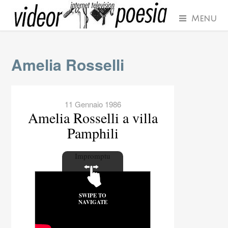
Menu
Amelia Rosselli
11 Gennaio 1986
Amelia Rosselli a villa
A
Pamphili
Impromptu
SWIPE TO
NAVIGATE