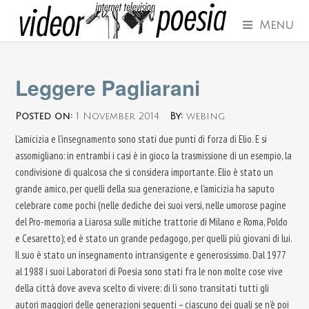
Menu
Leggere Pagliarani
Posted on:
1 November 2014
By:
webing
L’amicizia e l’insegnamento sono stati due punti di forza di Elio. E si
assomigliano: in entrambi i casi è in gioco la trasmissione di un esempio, la
condivisione di qualcosa che si considera importante. Elio è stato un
grande amico, per quelli della sua generazione, e l’amicizia ha saputo
celebrare come pochi (nelle dediche dei suoi versi, nelle umorose pagine
del Pro-memoria a Liarosa sulle mitiche trattorie di Milano e Roma, Poldo
e Cesaretto); ed è stato un grande pedagogo, per quelli più giovani di lui.
Il suo è stato un insegnamento intransigente e generosissimo. Dal 1977
al 1988 i suoi Laboratori di Poesia sono stati fra le non molte cose vive
della città dove aveva scelto di vivere: di lì sono transitati tutti gli
autori maggiori delle generazioni seguenti – ciascuno dei quali se n’è poi