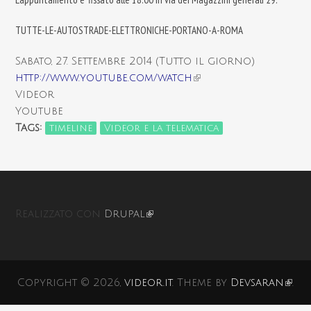
TUTTE-LE-AUTOSTRADE-ELETTRONICHE-PORTANO-A-ROMA
Sabato, 27. Settembre 2014 (Tutto il giorno)
http://www.youtube.com/watch
(link is external)
Videor
Youtube
Tags:
timeline
Videor e la telematica
Realizzato con
Drupal
(link is external)
Copyright © 2026,
videor.it
. Theme by
Devsaran
(lin
.
exte