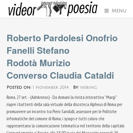
Menu
Roberto Pardolesi Onofrio
Fanelli Stefano
Rodotà Murizio
Converso Claudia Cataldi
Posted on:
1 November 2014
By:
webing
Roma, 27 set. - (Adnkronos) - Da domani la rivista interattiva ''Margi''
riapre i battenti della sala virtuale della discoteca Alpheus di Roma per
promuovere un incontro tra Piero Sandulli, assessore per le Politiche
informatiche del comune di Roma, i sysops e tutti coloro che
rappresentano la comunicazione telematica nel territorio della capitale.
L'appuntamento e' fissato alle 18.00 in via dei Magazzini generali 29.